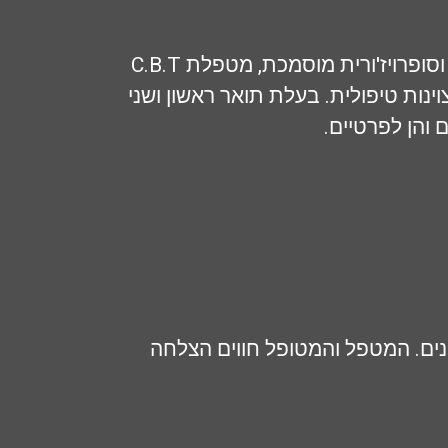
בטי שרם מייסדת שיטת ORB והבעלים של מכללת אפקט בהכשרתה כמאמנת אישית, מגשרת וסופרויז'ורית מוסמכת, מטפלת C.B.T
וחתירה למצוינות טיפולית. בעלת תואר ראשון ושני
ים. המטפל והמטופל חווים הצלחה