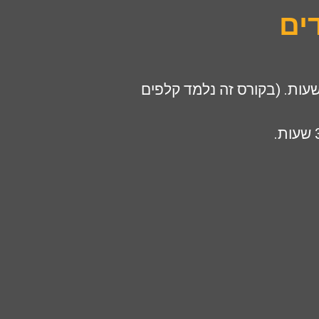
ים
ה בטי אדרי שרם, 13 מפגשים של 3 שעות , סה"כ 39 שעות. (בקורס זה נלמד קלפים